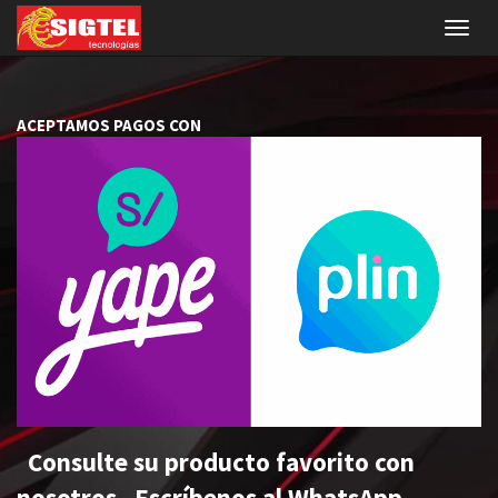
Menú
de
Naveg
ACEPTAMOS PAGOS CON
Consulte su producto favorito con
nosotros. Escríbenos al WhatsApp