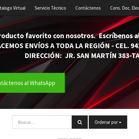
talogo Virtual
Servicio Técnico
Contáctenos
Cons. Doc. Elec
roducto favorito con nosotros. Escríbenos
VÍOS A TODA LA REGIÓN - CEL. 942
N: JR. SAN MARTÍN 383-TARA
táctenos al WhatsApp
Ordenar por
-------
--------