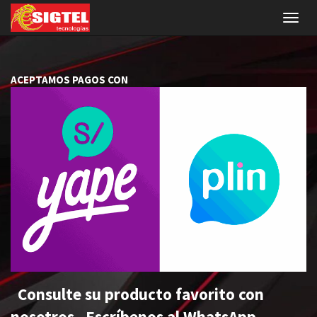
Menú
de
Naveg
ACEPTAMOS PAGOS CON
Consulte su producto favorito con
nosotros. Escríbenos al WhatsApp