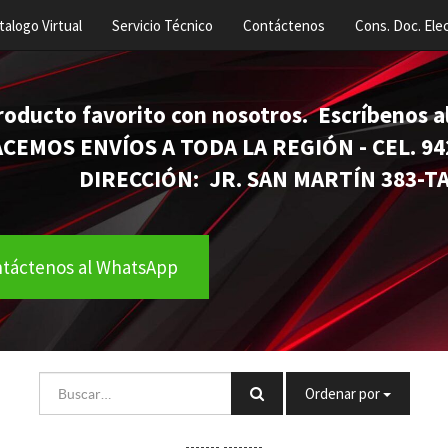
talogo Virtual
Servicio Técnico
Contáctenos
Cons. Doc. Elec
roducto favorito con nosotros. Escríbenos
VÍOS A TODA LA REGIÓN - CEL. 942
N: JR. SAN MARTÍN 383-TARA
táctenos al WhatsApp
Ordenar por
-------
--------